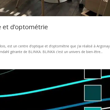
 et d’optométrie
dois, est un centre d’optique et d’optométrie que j’ai réalisé à Argonay
hl gérante de BLINKA. BLINKA c’est un univers de bien-être...